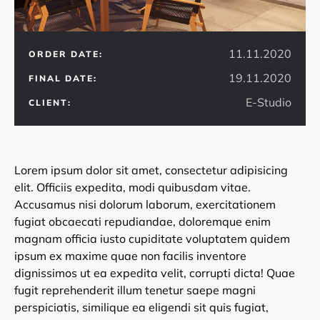
11.11.2020
ORDER DATE:
19.11.2020
FINAL DATE:
E-Studio
CLIENT:
Lorem ipsum dolor sit amet, consectetur adipisicing
elit. Officiis expedita, modi quibusdam vitae.
Accusamus nisi dolorum laborum, exercitationem
fugiat obcaecati repudiandae, doloremque enim
magnam officia iusto cupiditate voluptatem quidem
ipsum ex maxime quae non facilis inventore
dignissimos ut ea expedita velit, corrupti dicta! Quae
fugit reprehenderit illum tenetur saepe magni
perspiciatis, similique ea eligendi sit quis fugiat,